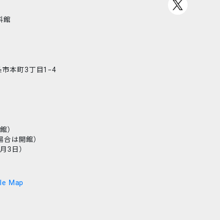
料館
三条市本町3丁目1−4
館）
場合は開館）
月3日）