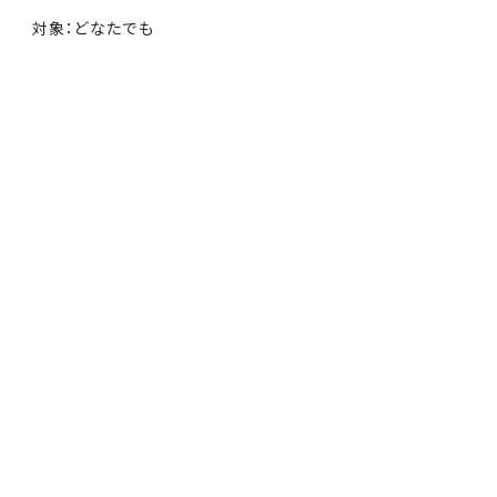
対象：どなたでも
持ち物：不要（用具、色紙はこちらで用意します。）
申込み：事前の申込は不要です。開催時間内の都合の良い時
間に直接会場にお越しください。
BACK