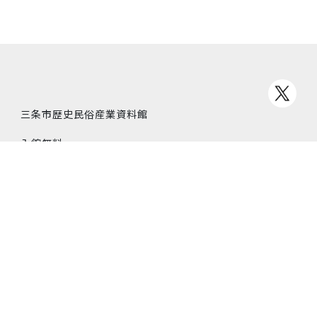
三条市歴史民俗産業資料館
入館無料
所在地
〒955-0071 新潟県三条市本町3丁目1−4
営業時間
9:00–17:00
休館日
月曜日（祝日の場合は開館）
毎月末日（土曜・日曜の場合は開館）
年末年始（12月29日〜1月3日）