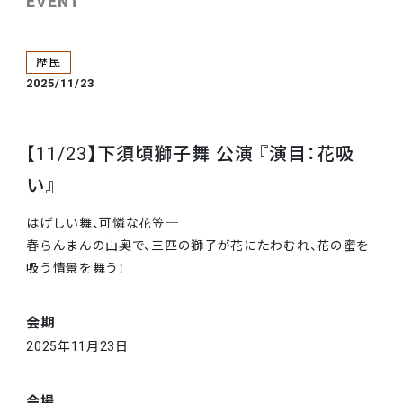
EVENT
歴民
2025/11/23
【11/23】下須頃獅子舞 公演 『演目：花吸
い』
はげしい舞、可憐な花笠─
春らんまんの山奥で、三匹の獅子が花にたわむれ、花の蜜を
吸う情景を舞う！
会期
2025年11月23日
会場